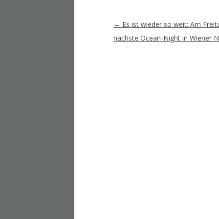
Artikel-
←
Es ist wieder so weit: Am Freita
Navigation
nächste Ocean-Night in Wiener 