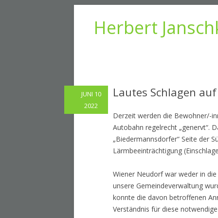
Herbert Jansch
Lautes Schlagen auf
JUNI 10
2022
Derzeit werden die Bewohner/-in
Autobahn regelrecht „genervt“. 
„Biedermannsdorfer“ Seite der S
Lärmbeeinträchtigung (Einschlag
Wiener Neudorf war weder in die 
unsere Gemeindeverwaltung wurd
konnte die davon betroffenen Anr
Verständnis für diese notwendig