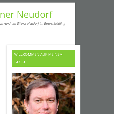
ener Neudorf
men rund um Wiener Neudorf im Bezirk Mödling
WILLKOMMEN AUF MEINEM
BLOG!