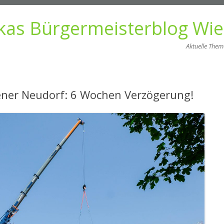
kas Bürgermeisterblog Wi
Aktuelle The
Zum
Inhalt
springen
ener Neudorf: 6 Wochen Verzögerung!