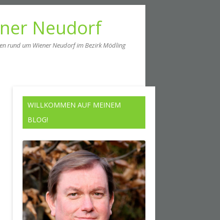
ener Neudorf
men rund um Wiener Neudorf im Bezirk Mödling
WILLKOMMEN AUF MEINEM
BLOG!