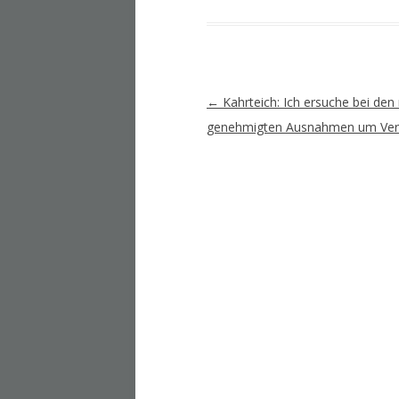
Artikel-
←
Kahrteich: Ich ersuche bei den 
Navigation
genehmigten Ausnahmen um Vers