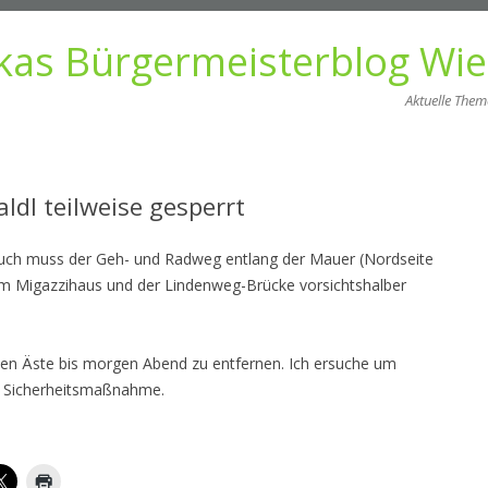
kas Bürgermeisterblog Wi
Aktuelle The
Zum
Inhalt
springen
dl teilweise gesperrt
ruch muss der Geh- und Radweg entlang der Mauer (Nordseite
m Migazzihaus und der Lindenweg-Brücke vorsichtshalber
eten Äste bis morgen Abend zu entfernen. Ich ersuche um
e Sicherheitsmaßnahme.