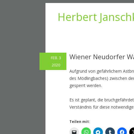
Herbert Jansch
Wiener Neudorfer Wal
FEB. 3
2020
Aufgrund von gefährlichem Astb
des Mödlingbaches) zwischen de
gesperrt werden.
Es ist geplant, die bruchgefährd
Verständnis für diese notwendig
Teilen mit: