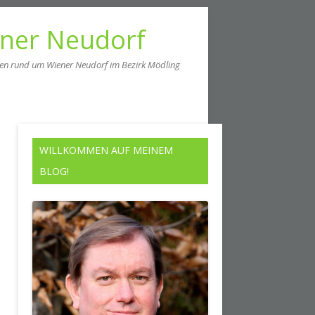
ener Neudorf
men rund um Wiener Neudorf im Bezirk Mödling
WILLKOMMEN AUF MEINEM
BLOG!