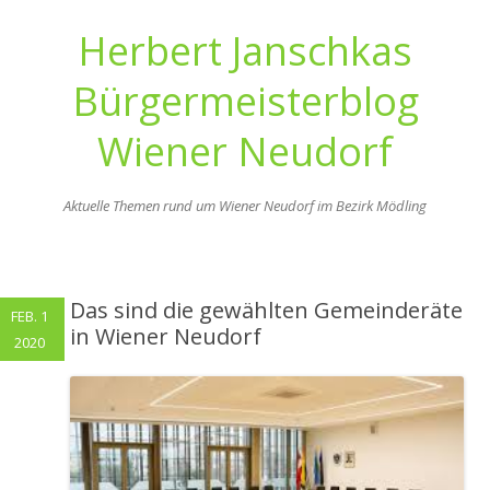
Herbert Janschkas
Bürgermeisterblog
Wiener Neudorf
Aktuelle Themen rund um Wiener Neudorf im Bezirk Mödling
Zum
Inhalt
springen
Das sind die gewählten Gemeinderäte
FEB. 1
in Wiener Neudorf
2020