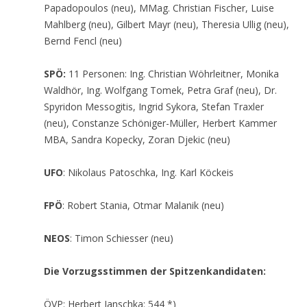
Papadopoulos (neu), MMag. Christian Fischer, Luise
Mahlberg (neu), Gilbert Mayr (neu), Theresia Ullig (neu),
Bernd Fencl (neu)
SPÖ:
11 Personen: Ing. Christian Wöhrleitner, Monika
Waldhör, Ing. Wolfgang Tomek, Petra Graf (neu), Dr.
Spyridon Messogitis, Ingrid Sykora, Stefan Traxler
(neu), Constanze Schöniger-Müller, Herbert Kammer
MBA, Sandra Kopecky, Zoran Djekic (neu)
UFO
: Nikolaus Patoschka, Ing. Karl Köckeis
FPÖ
: Robert Stania, Otmar Malanik (neu)
NEOS
: Timon Schiesser (neu)
Die Vorzugsstimmen der Spitzenkandidaten:
ÖVP: Herbert Janschka: 544 *)