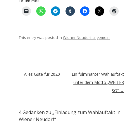
Teilen mit:
This entry was posted in
Wiener Neudorf allgemein
.
Artikel-
←
Alles Gute für 2020
Ein fulminanter Wahlauftakt
Navigation
unter dem Motto „WEITER
SO“
→
4 Gedanken zu „
Einladung zum Wahlauftakt in
Wiener Neudorf
“