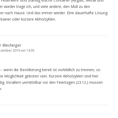
 Feuerwehr sind ständig etliche Container (Altglas, Metall und
er wieder trage ich, und viele andere, den Müll zu den
er nach Hause. Und das immer wieder. Eine dauerhafte Lösung
ainer oder kürzere Abholzyklen.
r Blechinger
ezember 2019 um 14:35
– wenn die Bevölkerung bereit ist vorbildlich zu trennen, so
e Möglichkeit geboten sein. Kürzere Abholzyklen sind hier
ig. Vorallem unmittelbar vor den Feiertagen (23.12.) müssen
n.