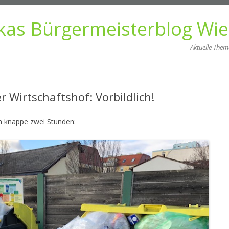
kas Bürgermeisterblog Wi
Aktuelle The
Zum
Inhalt
springen
r Wirtschaftshof: Vorbildlich!
n knappe zwei Stunden: