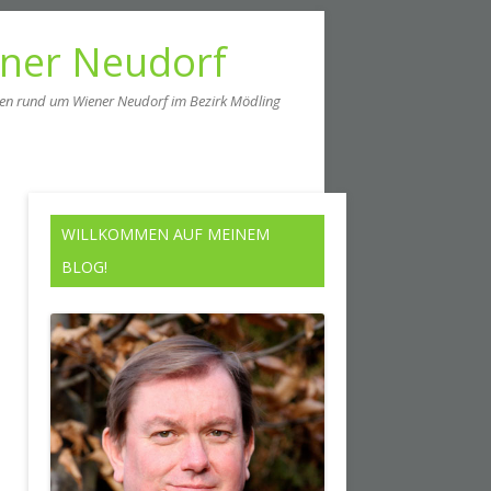
ener Neudorf
men rund um Wiener Neudorf im Bezirk Mödling
WILLKOMMEN AUF MEINEM
BLOG!