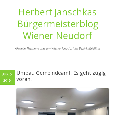
Herbert Janschkas
Bürgermeisterblog
Wiener Neudorf
Aktuelle Themen rund um Wiener Neudorf im Bezirk Mödling
Zum
Inhalt
springen
Umbau Gemeindeamt: Es geht zügig
APR. 5
voran!
2019