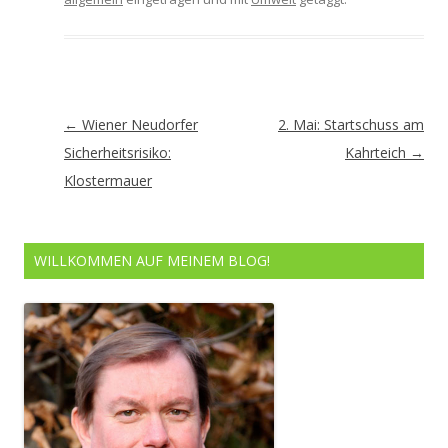
Artikel-
←
Wiener Neudorfer
2. Mai: Startschuss am
Navigation
Sicherheitsrisiko:
Kahrteich
→
Klostermauer
WILLKOMMEN AUF MEINEM BLOG!