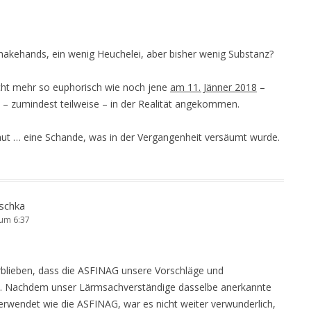
hakehands, ein wenig Heuchelei, aber bisher wenig Substanz?
nicht mehr so euphorisch wie noch jene
am 11. Jänner 2018
–
au – zumindest teilweise – in der Realität angekommen.
 laut … eine Schande, was in der Vergangenheit versäumt wurde.
schka
 um 6:37
rblieben, dass die ASFINAG unsere Vorschläge und
t. Nachdem unser Lärmsachverständige dasselbe anerkannte
endet wie die ASFINAG, war es nicht weiter verwunderlich,