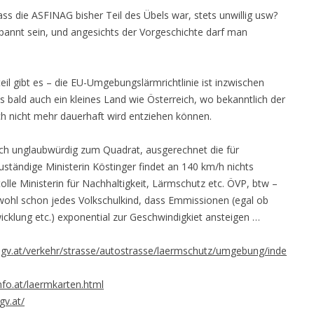
ass die ASFINAG bisher Teil des Übels war, stets unwillig usw?
pannt sein, und angesichts der Vorgeschichte darf man
il gibt es – die EU-Umgebungslärmrichtlinie ist inzwischen
ss bald auch ein kleines Land wie Österreich, wo bekanntlich der
ch nicht mehr dauerhaft wird entziehen können.
doch unglaubwürdig zum Quadrat, ausgerechnet die für
tändige Ministerin Köstinger findet an 140 km/h nichts
tolle Ministerin für Nachhaltigkeit, Lärmschutz etc. ÖVP, btw –
wohl schon jedes Volkschulkind, dass Emmissionen (egal ob
cklung etc.) exponential zur Geschwindigkiet ansteigen …
.gv.at/verkehr/strasse/autostrasse/laermschutz/umgebung/inde
nfo.at/laermkarten.html
gv.at/