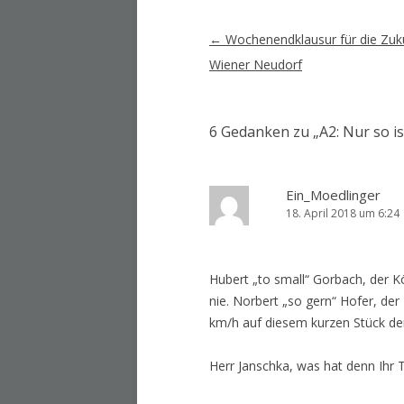
Artikel-
←
Wochenendklausur für die Zuk
Navigation
Wiener Neudorf
6 Gedanken zu „
A2: Nur so i
Ein_Moedlinger
18. April 2018 um 6:24
Hubert „to small“ Gorbach, der K
nie. Norbert „so gern“ Hofer, der
km/h auf diesem kurzen Stück d
Herr Janschka, was hat denn Ihr