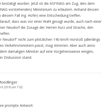
 bestätigt wurden. Jetzt ist die ASFINAG am Zug, dies dem
INAG vorstehenden) Ministerium zu erläutern. Anhand dessen
 diesem Fall Ing. Hofer) eine Entscheidung treffen.
darauf, dass was vor einer Wahl gesagt wurde, auch nach einer
ener Neudorf die Zusage der Herren Kurz und Strache, den
helfen.
 Neudorf“ nicht zum plötzlichen 140-km/h-Vorstoß (allerdings
 des Verkehrsministern passt, mag stimmen. Aber auch anno
 dem damaligen Minister auf eine Vorgehensweise einigen,
n Diskussion stand.
Moedlinger
ril 2018 um 7:02
hre prompte Antwort.