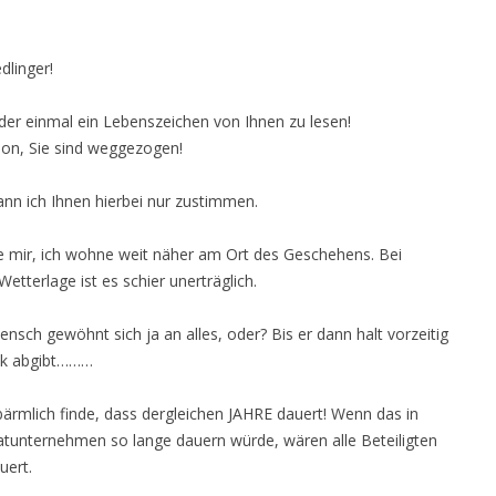
dlinger!
der einmal ein Lebenszeichen von Ihnen zu lesen!
on, Sie sind weggezogen!
kann ich Ihnen hierbei nur zustimmen.
e mir, ich wohne weit näher am Ort des Geschehens. Bei
Wetterlage ist es schier unerträglich.
nsch gewöhnt sich ja an alles, oder? Bis er dann halt vorzeitig
ck abgibt………
bärmlich finde, dass dergleichen JAHRE dauert! Wenn das in
atunternehmen so lange dauern würde, wären alle Beteiligten
uert.