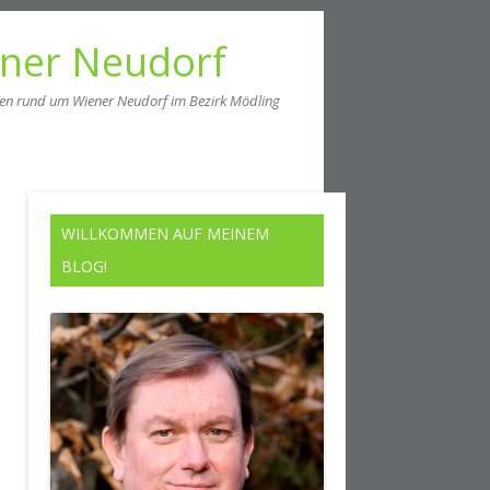
ener Neudorf
men rund um Wiener Neudorf im Bezirk Mödling
WILLKOMMEN AUF MEINEM
BLOG!