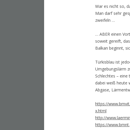
War es nicht so, d
Man darf sehr ges
zweifeln …
… ABER einen Vorte
soweit gereift, da
Balkan beginnt, si
Türkisblau ist je
Umgebungslärm zus
Schlechtes – eine 
dabei weiß heute 
Abgase, Lärmentwi
https://www.bmvit
x.html
http://www.laermi
https://www.bmnt.