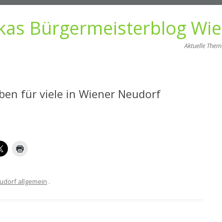
kas Bürgermeisterblog Wi
Aktuelle The
Zum
Inhalt
springen
eben für viele in Wiener Neudorf
udorf allgemein
.