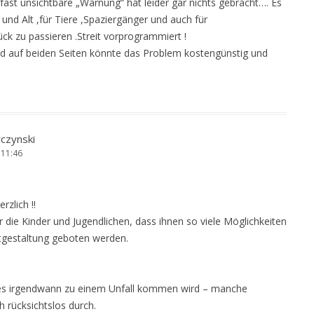
ast unsichtbare „Warnung“ hat leider gar nichts gebracht…. Es
 und Alt ,für Tiere ,Spaziergänger und auch für
ck zu passieren .Streit vorprogrammiert !
 auf beiden Seiten könnte das Problem kostengünstig und
czynski
 11:46
rzlich !!
r die Kinder und Jugendlichen, dass ihnen so viele Möglichkeiten
eitgestaltung geboten werden.
 es irgendwann zu einem Unfall kommen wird – manche
h rücksichtslos durch.