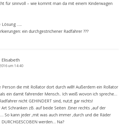
icht für sinnvoll – wie kommt man da mit einem Kinderwagen
e Lösung …..
kierungen: ein durchgestrichener Radfahrer ???
 Elisabeth
i 2016 um 14:40
e Person die mit Rollator dort durch will!! Außerdem ein Rollator
ter,als ein damit fahrender Mensch.. Ich weiß wovon ich spreche…
Radfahrer nicht GEHINDERT sind, nutzt gar nichts!
 Art Schranken zB. auf beide Seiten .Einer rechts ,auf der
s… So kann jeder ,mit was auch immer ,durch und die Räder
cht DURCHGESCOBEN werden… Na?