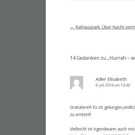
Artikel-
←
Rathauspark: Über Nacht vermü
Navigation
14 Gedanken zu „
Hurrah – w
Adler Elisabeth
9. Juli 2016 um 10:46
Gratuliere!!! Es ist gelungen,en
zu ernten!!!
Vielleicht ist irgendwann auch mö