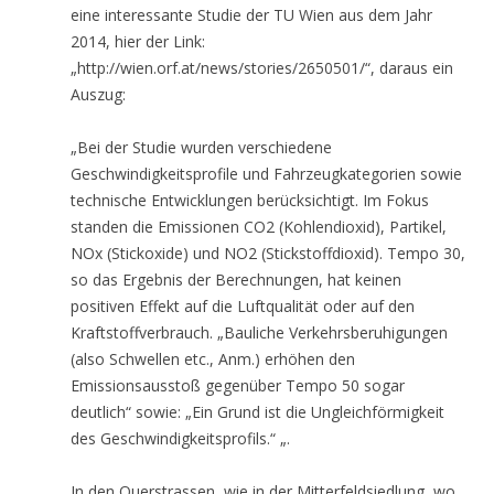
eine interessante Studie der TU Wien aus dem Jahr
2014, hier der Link:
„http://wien.orf.at/news/stories/2650501/“, daraus ein
Auszug:
„Bei der Studie wurden verschiedene
Geschwindigkeitsprofile und Fahrzeugkategorien sowie
technische Entwicklungen berücksichtigt. Im Fokus
standen die Emissionen CO2 (Kohlendioxid), Partikel,
NOx (Stickoxide) und NO2 (Stickstoffdioxid). Tempo 30,
so das Ergebnis der Berechnungen, hat keinen
positiven Effekt auf die Luftqualität oder auf den
Kraftstoffverbrauch. „Bauliche Verkehrsberuhigungen
(also Schwellen etc., Anm.) erhöhen den
Emissionsausstoß gegenüber Tempo 50 sogar
deutlich“ sowie: „Ein Grund ist die Ungleichförmigkeit
des Geschwindigkeitsprofils.“ „.
In den Querstrassen, wie in der Mitterfeldsiedlung, wo