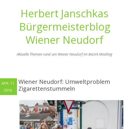
Herbert Janschkas
Bürgermeisterblog
Wiener Neudorf
Aktuelle Themen rund um Wiener Neudorf im Bezirk Mödling
Zum
Inhalt
springen
Wiener Neudorf: Umweltproblem
APR. 11
Zigarettenstummeln
2016