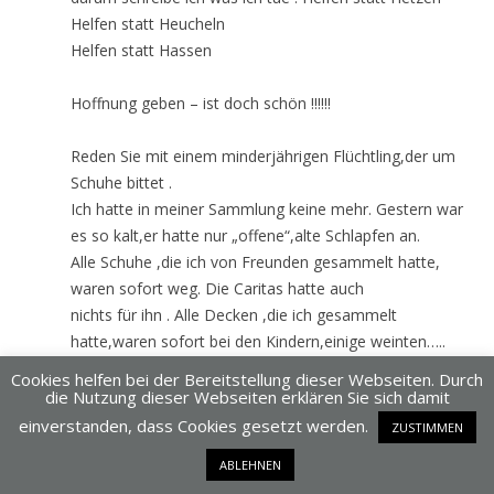
Helfen statt Heucheln
Helfen statt Hassen
Hoffnung geben – ist doch schön !!!!!!
Reden Sie mit einem minderjährigen Flüchtling,der um
Schuhe bittet .
Ich hatte in meiner Sammlung keine mehr. Gestern war
es so kalt,er hatte nur „offene“,alte Schlapfen an.
Alle Schuhe ,die ich von Freunden gesammelt hatte,
waren sofort weg. Die Caritas hatte auch
nichts für ihn . Alle Decken ,die ich gesammelt
hatte,waren sofort bei den Kindern,einige weinten…..
Heute werde ich eine Familie zum Essen
Cookies helfen bei der Bereitstellung dieser Webseiten. Durch
einladen,wissen Sie ,im Lager ist das Essen ……
die Nutzung dieser Webseiten erklären Sie sich damit
einverstanden, dass Cookies gesetzt werden.
ZUSTIMMEN
Gestern wollte ich die Diskussion in Schwung
ABLEHNEN
bringen,offensichtlich ist mir das etwas gelungen.Ich