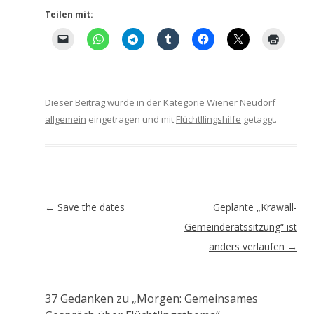
Teilen mit:
Dieser Beitrag wurde in der Kategorie
Wiener Neudorf
allgemein
eingetragen und mit
Flüchtllingshilfe
getaggt.
Artikel-
←
Save the dates
Geplante „Krawall-
Navigation
Gemeinderatssitzung“ ist
anders verlaufen
→
37 Gedanken zu „
Morgen: Gemeinsames