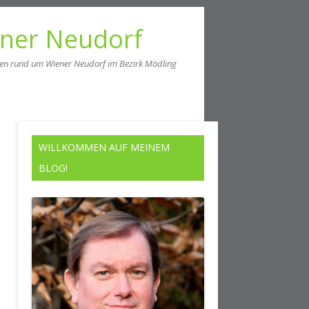
ener Neudorf
men rund um Wiener Neudorf im Bezirk Mödling
WILLKOMMEN AUF MEINEM
BLOG!