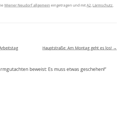
rie
Wiener Neudorf allgemein
eingetragen und mit
A2
,
Lärmschutz
,
Arbeitstag
Hauptstraße: Am Montag geht es los!
→
ärmgutachten beweist: Es muss etwas geschehen!
“