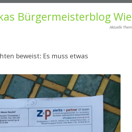
kas Bürgermeisterblog Wi
Aktuelle The
Zum
Inhalt
springen
hten beweist: Es muss etwas