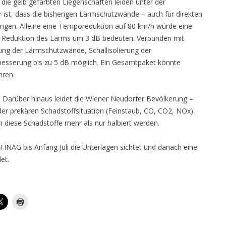
 die gelb gefärbten Liegenschaften leiden unter der
r ist, dass die bisherigen Lärmschutzwände – auch für direkten
ingen. Alleine eine Temporeduktion auf 80 km/h würde eine
e Reduktion des Lärms um 3 dB bedeuten. Verbunden mit
g der Lärmschutzwände, Schallisolierung der
esserung bis zu 5 dB möglich. Ein Gesamtpaket könnte
hren.
n. Darüber hinaus leidet die Wiener Neudorfer Bevölkerung –
 der prekären Schadstoffsituation (Feinstaub, CO, CO2, NOx).
diese Schadstoffe mehr als nur halbiert werden.
FINAG bis Anfang Juli die Unterlagen sichtet und danach eine
et.