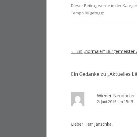
Dieser Beitrag wurde in der Katego
Tempo 80
getaggt.
Artikel-
←
Ein „normaler“ Bürgermeister-
Navigation
Ein Gedanke zu „
Aktuelles L
Wiener Neudorfer
2. Juni 2015 um 15:15
Lieber Herr Janschka,