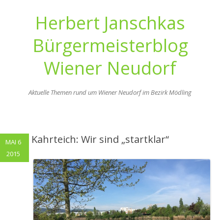
Herbert Janschkas
Bürgermeisterblog
Wiener Neudorf
Aktuelle Themen rund um Wiener Neudorf im Bezirk Mödling
Zum
Inhalt
springen
Kahrteich: Wir sind „startklar“
MAI 6
2015