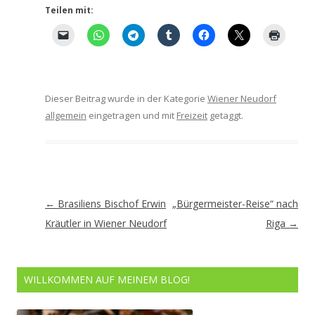
Teilen mit:
Dieser Beitrag wurde in der Kategorie
Wiener Neudorf
allgemein
eingetragen und mit
Freizeit
getaggt.
Artikel-
←
Brasiliens Bischof Erwin
„Bürgermeister-Reise“ nach
Navigation
Kräutler in Wiener Neudorf
Riga
→
WILLKOMMEN AUF MEINEM BLOG!