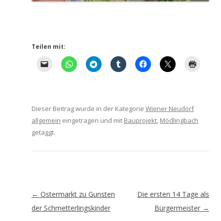
Teilen mit:
Dieser Beitrag wurde in der Kategorie
Wiener Neudorf
allgemein
eingetragen und mit
Bauprojekt
,
Mödlingbach
getaggt.
Artikel-
←
Ostermarkt zu Gunsten
Die ersten 14 Tage als
Navigation
der Schmetterlingskinder
Bürgermeister
→