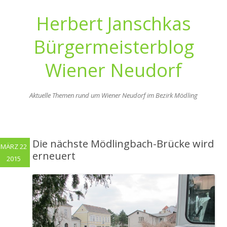
Herbert Janschkas
Bürgermeisterblog
Wiener Neudorf
Aktuelle Themen rund um Wiener Neudorf im Bezirk Mödling
Zum
Inhalt
springen
Die nächste Mödlingbach-Brücke wird
MÄRZ 22
erneuert
2015