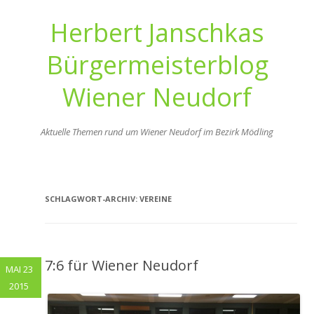
Herbert Janschkas
Bürgermeisterblog
Wiener Neudorf
Aktuelle Themen rund um Wiener Neudorf im Bezirk Mödling
Zum
Inhalt
springen
SCHLAGWORT-ARCHIV:
VEREINE
7:6 für Wiener Neudorf
MAI 23
2015