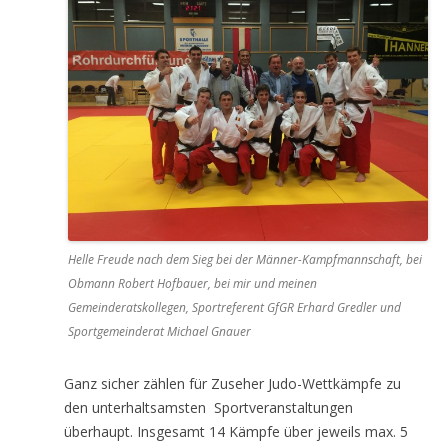
Helle Freude nach dem Sieg bei der Männer-Kampfmannschaft, bei
Obmann Robert Hofbauer, bei mir und meinen
Gemeinderatskollegen, Sportreferent GfGR Erhard Gredler und
Sportgemeinderat Michael Gnauer
Ganz sicher zählen für Zuseher Judo-Wettkämpfe zu
den unterhaltsamsten Sportveranstaltungen
überhaupt. Insgesamt 14 Kämpfe über jeweils max. 5