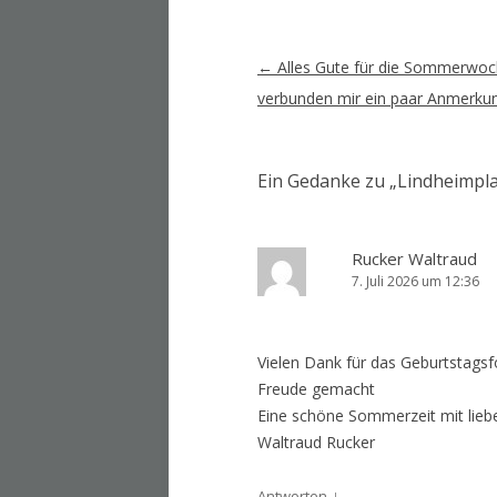
Artikel-
←
Alles Gute für die Sommerwoc
Navigation
verbunden mir ein paar Anmerku
Ein Gedanke zu „
Lindheimpl
Rucker Waltraud
7. Juli 2026 um 12:36
Vielen Dank für das Geburtstags
Freude gemacht
Eine schöne Sommerzeit mit lie
Waltraud Rucker
↓
Antworten