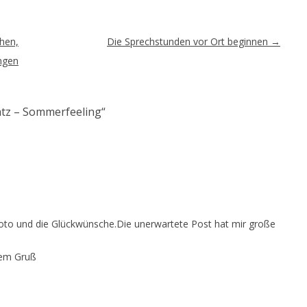
hen,
Die Sprechstunden vor Ort beginnen
→
ngen
atz – Sommerfeeling
“
foto und die Glückwünsche.Die unerwartete Post hat mir große
bem Gruß