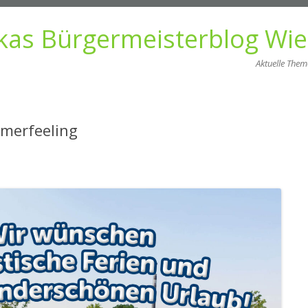
kas Bürgermeisterblog Wi
Aktuelle The
Zum
Inhalt
springen
merfeeling