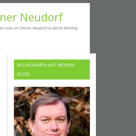
ener Neudorf
men rund um Wiener Neudorf im Bezirk Mödling
WILLKOMMEN AUF MEINEM
BLOG!