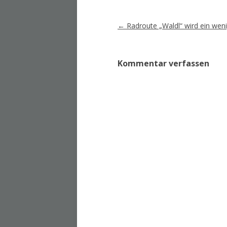
Artikel-
←
Radroute „Waldl“ wird ein wenig
Navigation
Kommentar verfassen