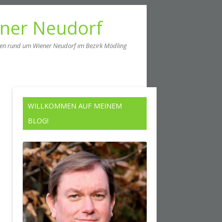
ener Neudorf
men rund um Wiener Neudorf im Bezirk Mödling
WILLKOMMEN AUF MEINEM
BLOG!