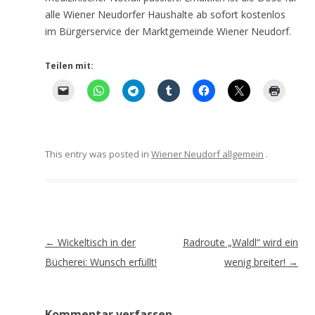
alle Wiener Neudorfer Haushalte ab sofort kostenlos
im Bürgerservice der Marktgemeinde Wiener Neudorf.
Teilen mit:
This entry was posted in
Wiener Neudorf allgemein
.
Artikel-
←
Wickeltisch in der
Radroute „Waldl“ wird ein
Navigation
Bücherei: Wunsch erfüllt!
wenig breiter!
→
Kommentar verfassen