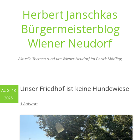
Herbert Janschkas
Bürgermeisterblog
Wiener Neudorf
Aktuelle Themen rund um Wiener Neudorf im Bezirk Mödling
Zum
Inhalt
springen
Unser Friedhof ist keine Hundewiese
AUG. 13
2025
1 Antwort