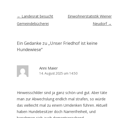
Artikel-
←
Landesrat besucht
Einwohnerstatistik Wiener
Navigation
Gemeindebücherei
Neudorf
→
Ein Gedanke zu „
Unser Friedhof ist keine
Hundewiese
“
Anni Maier
14. August 2025 um 14:50
Hinweisschilder sind ja ganz schön und gut. Aber täte
man zur Abwechslung endlich mal strafen, so würde
das vielleicht mal zu einem Umdenken führen. Aktuell
haben Hundebesitzer doch Narrenfreiheit, und
benehmen sich auch dementsprechend.