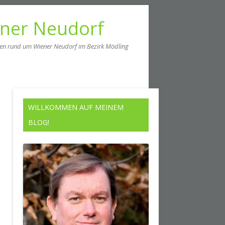
ener Neudorf
men rund um Wiener Neudorf im Bezirk Mödling
WILLKOMMEN AUF MEINEM
BLOG!