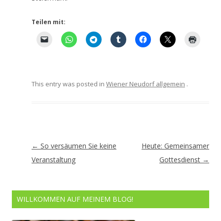
Teilen mit:
This entry was posted in
Wiener Neudorf allgemein
.
Artikel-
←
So versäumen Sie keine
Heute: Gemeinsamer
Navigation
Veranstaltung
Gottesdienst
→
WILLKOMMEN AUF MEINEM BLOG!