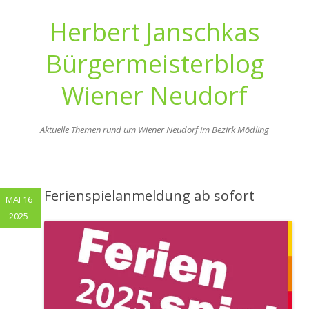
Herbert Janschkas
Bürgermeisterblog
Wiener Neudorf
Aktuelle Themen rund um Wiener Neudorf im Bezirk Mödling
Zum
Inhalt
springen
Ferienspielanmeldung ab sofort
MAI 16
2025