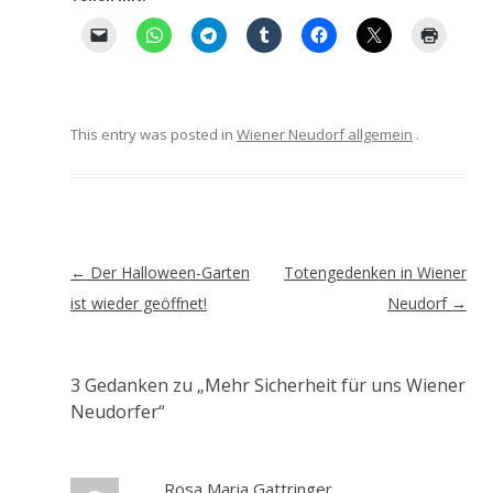
This entry was posted in
Wiener Neudorf allgemein
.
Artikel-
←
Der Halloween-Garten
Totengedenken in Wiener
Navigation
ist wieder geöffnet!
Neudorf
→
3 Gedanken zu „
Mehr Sicherheit für uns Wiener
Neudorfer
“
Rosa Maria Gattringer