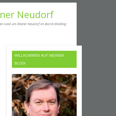
ener Neudorf
men rund um Wiener Neudorf im Bezirk Mödling
WILLKOMMEN AUF MEINEM
BLOG!