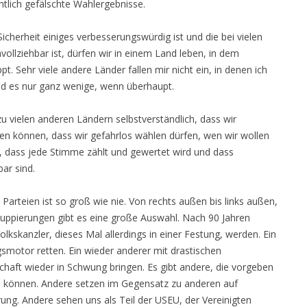
tlich gefälschte Wahlergebnisse.
cherheit einiges verbesserungswürdig ist und die bei vielen
ollziehbar ist, dürfen wir in einem Land leben, in dem
ppt. Sehr viele andere Länder fallen mir nicht ein, in denen ich
ind es nur ganz wenige, wenn überhaupt.
u vielen anderen Ländern selbstverständlich, dass wir
n können, dass wir gefahrlos wählen dürfen, wen wir wollen
n, dass jede Stimme zählt und gewertet wird und dass
ar sind.
arteien ist so groß wie nie. Von rechts außen bis links außen,
Gruppierungen gibt es eine große Auswahl. Nach 90 Jahren
lkskanzler, dieses Mal allerdings in einer Festung, werden. Ein
motor retten. Ein wieder anderer mit drastischen
chaft wieder in Schwung bringen. Es gibt andere, die vorgeben
u können. Andere setzen im Gegensatz zu anderen auf
ung. Andere sehen uns als Teil der USEU, der Vereinigten