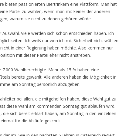
e bieten passionierten Biertrinkern eine Plattform. Man hat
 eine Partei zu wählen, wenn man mit keiner der anderen
sagen, warum sie nicht zu denen gehören würde.
zur Auswahl. Viele werden sich schon entschieden haben. Ich
ichkeiten. Ich weiß nur wen ich mit Sicherheit nicht wählen
t nicht in einer Regierung haben möchte. Also kommen nur
oalition mit dieser Partei eher nicht anstreben.
r 7.000 Wahlberechtigte. Mehr als 15 % haben eine
teils bereits gewählt. Alle anderen haben die Möglichkeit in
Stimme am Sonntag persönlich abzugeben.
lleiter bei allen, die mitgeholfen haben, diese Wahl gut zu
 dass diese Wahl am kommenden Sonntag gut ablaufen wird.
 die sich bereit erklärt haben, am Sonntag in den einzelnen
inmal für die Abläufe geschult.
s darum, wie in den nächsten 5 Jahren in Österreich regiert