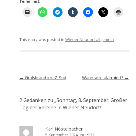
Teilen mit:
This entry was posted in
Wiener Neudorf allgemein
.
Artikel-
←
Großbrand im IZ-Süd
Wann wird alarmiert?
→
Navigation
2 Gedanken zu „
Sonntag, 8. September: Großer
Tag der Vereine in Wiener Neudorf!
“
Karl Nöstelbacher
5. September 2024 um 19:32