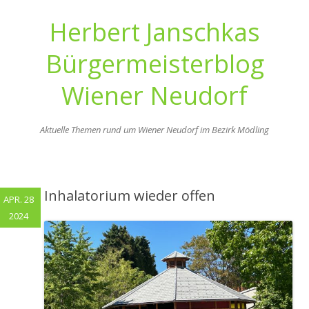
Herbert Janschkas
Bürgermeisterblog
Wiener Neudorf
Aktuelle Themen rund um Wiener Neudorf im Bezirk Mödling
Zum
Inhalt
springen
Inhalatorium wieder offen
APR. 28
2024