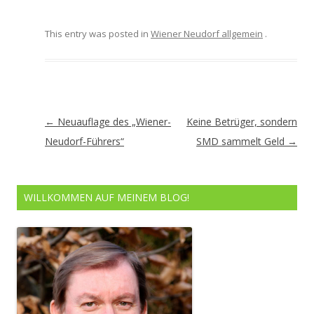
This entry was posted in
Wiener Neudorf allgemein
.
Artikel-
←
Neuauflage des „Wiener-
Keine Betrüger, sondern
Navigation
Neudorf-Führers“
SMD sammelt Geld
→
WILLKOMMEN AUF MEINEM BLOG!