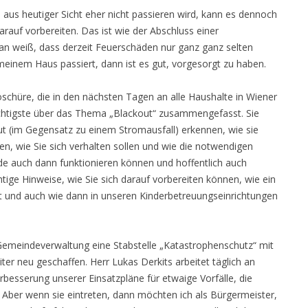
 aus heutiger Sicht eher nicht passieren wird, kann es dennoch
auf vorbereiten. Das ist wie der Abschluss einer
n weiß, dass derzeit Feuerschäden nur ganz ganz selten
einem Haus passiert, dann ist es gut, vorgesorgt zu haben.
oschüre, die in den nächsten Tagen an alle Haushalte in Wiener
wichtigste über das Thema „Blackout“ zusammengefasst. Sie
out (im Gegensatz zu einem Stromausfall) erkennen, wie sie
, wie Sie sich verhalten sollen und wie die notwendigen
e auch dann funktionieren können und hoffentlich auch
ge Hinweise, wie Sie sich darauf vorbereiten können, wie ein
ht und auch wie dann in unseren Kinderbetreuungseinrichtungen
r Gemeindeverwaltung eine Stabstelle „Katastrophenschutz“ mit
ter neu geschaffen. Herr Lukas Derkits arbeitet täglich an
rbesserung unserer Einsatzpläne für etwaige Vorfälle, die
n. Aber wenn sie eintreten, dann möchten ich als Bürgermeister,