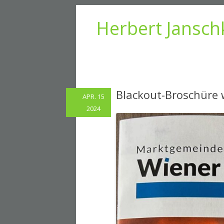
Herbert Jansch
Blackout-Broschüre w
APR. 15
2024