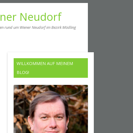
ener Neudorf
men rund um Wiener Neudorf im Bezirk Mödling
WILLKOMMEN AUF MEINEM
BLOG!