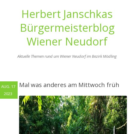
Herbert Janschkas
Bürgermeisterblog
Wiener Neudorf
Aktuelle Themen rund um Wiener Neudorf im Bezirk Mödling
Zum
Inhalt
springen
Mal was anderes am Mittwoch früh
AUG. 17
2023