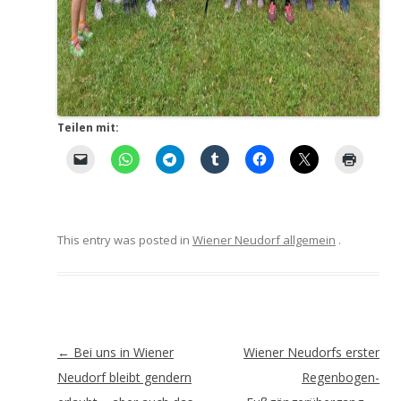
Teilen mit:
This entry was posted in
Wiener Neudorf allgemein
.
Artikel-
←
Bei uns in Wiener
Wiener Neudorfs erster
Navigation
Neudorf bleibt gendern
Regenbogen-