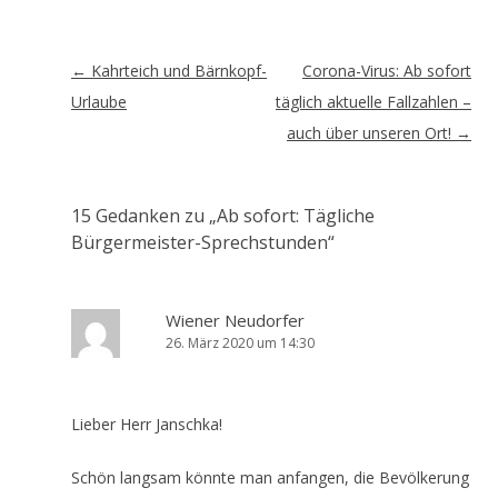
Artikel-
←
Kahrteich und Bärnkopf-
Corona-Virus: Ab sofort
Navigation
Urlaube
täglich aktuelle Fallzahlen –
auch über unseren Ort!
→
15 Gedanken zu „
Ab sofort: Tägliche
Bürgermeister-Sprechstunden
“
Wiener Neudorfer
26. März 2020 um 14:30
Lieber Herr Janschka!
Schön langsam könnte man anfangen, die Bevölkerung