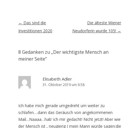
Artikel-
←
Das sind die
Die älteste Wiener
Navigation
Investitionen 2020
Neudorferin wurde 105!
→
8 Gedanken zu „
Der wichtigste Mensch an
meiner Seite
“
Elisabeth Adler
31. Oktober 2019 um 6:58
Ich habe mich gerade umgedreht um weiter zu
schlafen….dann das Geräusch von angekommenen
Mail…Naaaa…hab‘ ich mir gedacht! Nicht jetzt! Aber wie
der Mensch ist , neugierig ( mein Mann würde sagen:die