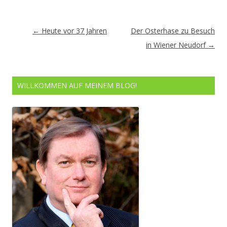
Artikel-
←
Heute vor 37 Jahren
Der Osterhase zu Besuch
Navigation
in Wiener Neudorf
→
WILLKOMMEN AUF MEINEM BLOG!