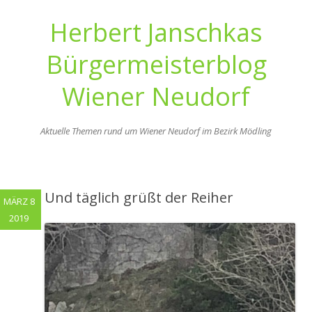
Herbert Janschkas
Bürgermeisterblog
Wiener Neudorf
Aktuelle Themen rund um Wiener Neudorf im Bezirk Mödling
Zum
Inhalt
springen
Und täglich grüßt der Reiher
MÄRZ 8
2019