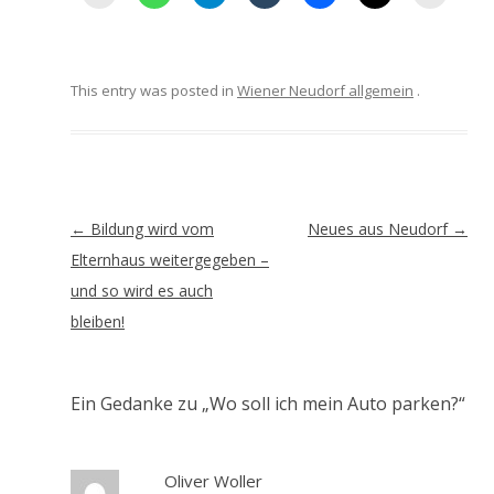
This entry was posted in
Wiener Neudorf allgemein
.
Artikel-
←
Bildung wird vom
Neues aus Neudorf
→
Navigation
Elternhaus weitergegeben –
und so wird es auch
bleiben!
Ein Gedanke zu „
Wo soll ich mein Auto parken?
“
Oliver Woller