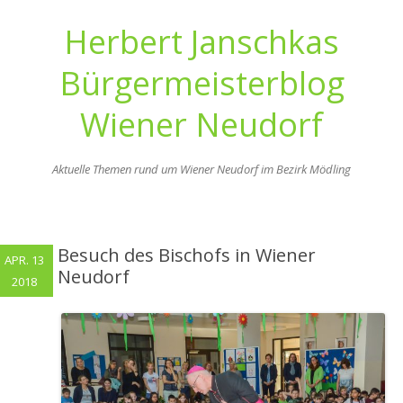
Herbert Janschkas
Bürgermeisterblog
Wiener Neudorf
Aktuelle Themen rund um Wiener Neudorf im Bezirk Mödling
Zum
Inhalt
springen
Besuch des Bischofs in Wiener
APR. 13
Neudorf
2018