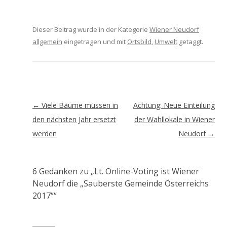
Dieser Beitrag wurde in der Kategorie
Wiener Neudorf
allgemein
eingetragen und mit
Ortsbild
,
Umwelt
getaggt.
Artikel-
←
Viele Bäume müssen in
Achtung: Neue Einteilung
Navigation
den nächsten Jahr ersetzt
der Wahllokale in Wiener
werden
Neudorf
→
6 Gedanken zu „
Lt. Online-Voting ist Wiener
Neudorf die „Sauberste Gemeinde Österreichs
2017“
“