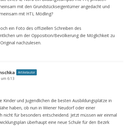
emeinsam mit den Grundstückseigentümer angedacht und
 gemeinsam mit HTL Mödling?
noch ein Foto des offiziellen Schreiben des
entlichen um der Opposition/Bevölkerung die Möglichkeit zu
 Original nachzulesen.
nschka
Artikelautor
7 um 6:13
re Kinder und Jugendlichen die besten Ausbildungsplätze in
 Nähe haben, ob nun in Wiener Neudorf oder einer
h nicht für besonders entscheidend. Jetzt müssen wir einmal
wicklungsplan überhaupt eine neue Schule für den Bezirk