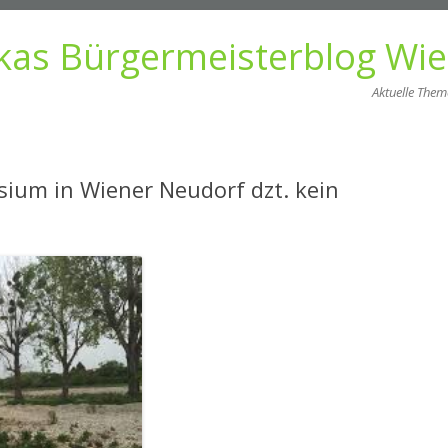
kas Bürgermeisterblog Wi
Aktuelle The
Zum
Inhalt
springen
ium in Wiener Neudorf dzt. kein