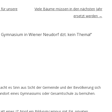
 für unsere
Viele Bäume müssen in den nächsten Jahr
ersetzt werden
→
: Gymnasium in Wiener Neudorf dzt. kein Thema!
“
 macht es Sinn aus Sicht der Gemeinde und der Bevölkerung sich
Standort eines Gymnasiums oder Gesamtschule zu bemühen.
att eines IZ Nord ein Bildungscampus mit FH, privaten