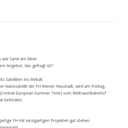
s wie Sand am Meer.
em Angebot, das gefragt ist?
s Satelliten ins Weltall.
r Nanosatellit der FH Wiener Neustadt, wird am Freitag,
it (Central European Summer Time) vom Weltraumbahnhof
it befördert.
artige FH mit einzigartigen Projekten gut stehen.
Gymnasium!