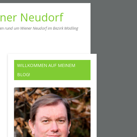
ener Neudorf
men rund um Wiener Neudorf im Bezirk Mödling
WILLKOMMEN AUF MEINEM
BLOG!