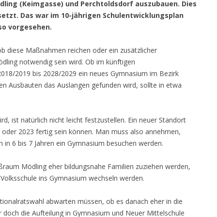
dling (Keimgasse) und Perchtoldsdorf auszubauen. Dies
etzt. Das war im 10-jährigen Schulentwicklungsplan
 so vorgesehen.
 ob diese Maßnahmen reichen oder ein zusätzlicher
ling notwendig sein wird. Ob im künftigen
 2018/2019 bis 2028/2029 ein neues Gymnasium im Bezirk
den Ausbauten das Auslangen gefunden wird, sollte in etwa
d, ist natürlich nicht leicht festzustellen. Ein neuer Standort
 oder 2023 fertig sein können. Man muss also annehmen,
en in 6 bis 7 Jahren ein Gymnasium besuchen werden.
ßraum Mödling eher bildungsnahe Familien zuziehen werden,
r Volksschule ins Gymnasium wechseln werden.
ionalratswahl abwarten müssen, ob es danach eher in die
 doch die Aufteilung in Gymnasium und Neuer Mittelschule