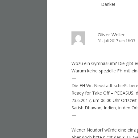
Danke!
Oliver Woller
31. Juli 2017 um 18:33
Wozu ein Gymnasium? Die gibt e
Warum keine spezielle FH mit ein
—
Die FH Wr. Neustadt schießt bereit
Ready for Take Off – PEGASUS, de
23.6.2017, um 06:00 Uhr Ortsze
Satish Dhawan, Indien, in den Orb
—
Wiener Neudorf würde eine einzig
Aber doch bitte nicht das X-TE 