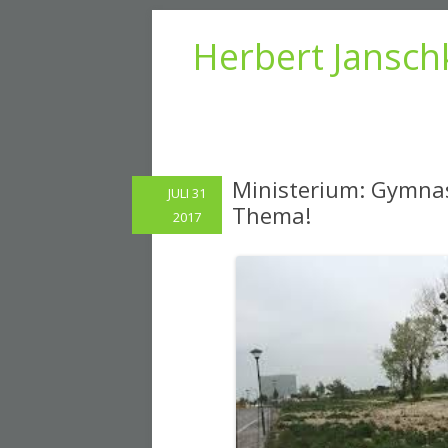
Herbert Jansch
Ministerium: Gymnas
JULI 31
Thema!
2017