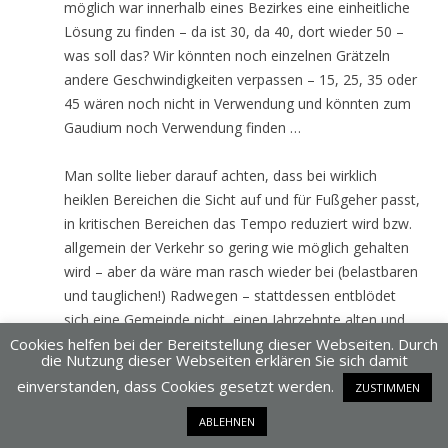
möglich war innerhalb eines Bezirkes eine einheitliche
Lösung zu finden – da ist 30, da 40, dort wieder 50 –
was soll das? Wir könnten noch einzelnen Grätzeln
andere Geschwindigkeiten verpassen – 15, 25, 35 oder
45 wären noch nicht in Verwendung und könnten zum
Gaudium noch Verwendung finden …
Man sollte lieber darauf achten, dass bei wirklich
heiklen Bereichen die Sicht auf und für Fußgeher passt,
in kritischen Bereichen das Tempo reduziert wird bzw.
allgemein der Verkehr so gering wie möglich gehalten
wird – aber da wäre man rasch wieder bei (belastbaren
und tauglichen!) Radwegen – stattdessen entblödet
sich eine Gemeinde nicht, einen Jahrzehnte alten und
Cookies helfen bei der Bereitstellung dieser Webseiten. Durch
stark genutzten Radweg (MD-Lax) bei der B17 durch
die Nutzung dieser Webseiten erklären Sie sich damit
ein „Fahrverbot“ zu zerstören … mittlerweile inkl. eines
einverstanden, dass Cookies gesetzt werden.
ZUSTIMMEN
Todesopfers (Radfahrerin wollte B17 queren und wurde
von einem LKW tödlich verletzt).
ABLEHNEN