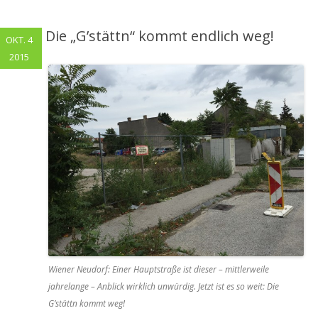
Die „G’stättn“ kommt endlich weg!
OKT. 4
2015
Wiener Neudorf: Einer Hauptstraße ist dieser – mittlerweile
jahrelange – Anblick wirklich unwürdig. Jetzt ist es so weit: Die
G’stättn kommt weg!