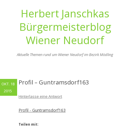
Herbert Janschkas
Bürgermeisterblog
Wiener Neudorf
Aktuelle Themen rund um Wiener Neudorf im Bezirk Mödling
Zum
Inhalt
springen
Profil – Guntramsdorf163
OKT. 18
2015
Hinterlasse eine Antwort
Profil - Guntramsdorf163
Teilen mit: