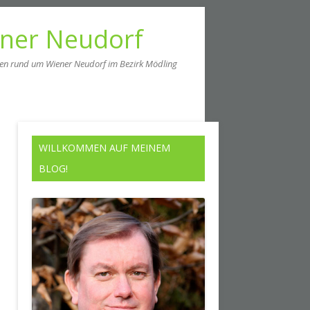
ener Neudorf
men rund um Wiener Neudorf im Bezirk Mödling
WILLKOMMEN AUF MEINEM
BLOG!