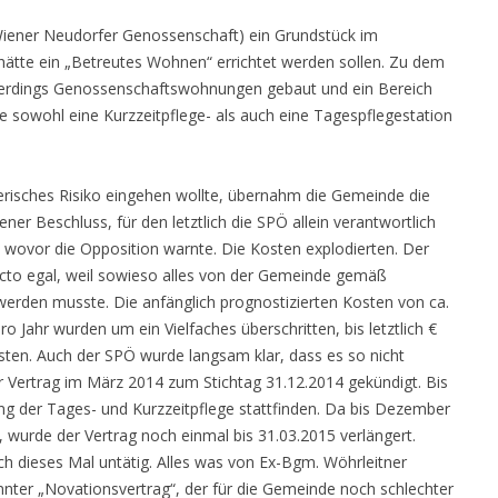
iener Neudorfer Genossenschaft) ein Grundstück im
 hätte ein „Betreutes Wohnen“ errichtet werden sollen. Zu dem
allerdings Genossenschaftswohnungen gebaut und ein Bereich
ie sowohl eine Kurzzeitpflege- als auch eine Tagespflegestation
erisches Risiko eingehen wollte, übernahm die Gemeinde die
tener Beschluss, für den letztlich die SPÖ allein verantwortlich
 wovor die Opposition warnte. Die Kosten explodierten. Der
acto egal, weil sowieso alles von der Gemeinde gemäß
rden musste. Die anfänglich prognostizierten Kosten von ca.
ro Jahr wurden um ein Vielfaches überschritten, bis letztlich €
ten. Auch der SPÖ wurde langsam klar, dass es so nicht
 Vertrag im März 2014 zum Stichtag 31.12.2014 gekündigt. Bis
ng der Tages- und Kurzzeitpflege stattfinden. Da bis Dezember
, wurde der Vertrag noch einmal bis 31.03.2015 verlängert.
ch dieses Mal untätig. Alles was von Ex-Bgm. Wöhrleitner
nter „Novationsvertrag“, der für die Gemeinde noch schlechter