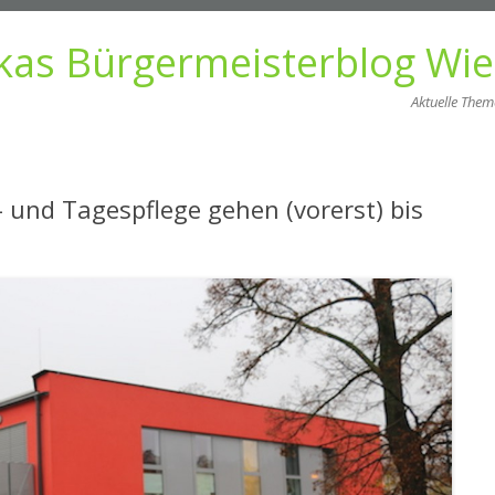
kas Bürgermeisterblog Wi
Aktuelle The
Zum
Inhalt
springen
- und Tagespflege gehen (vorerst) bis