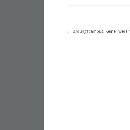
Artikel-
←
Bildungscampus: Keiner weiß n
Navigation