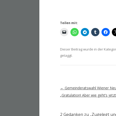
Teilen mit:
Dieser Beitrag wurde in der Katego
getaggt.
Artikel-
←
Gemeinderatswahl Wiener Neu
Navigation
„Gratulation! Aber wie geht’s jetzt
2 Gedanken zu „
Zugelegt und