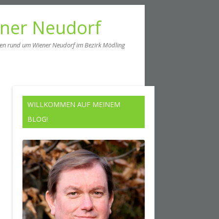
ener Neudorf
men rund um Wiener Neudorf im Bezirk Mödling
WILLKOMMEN AUF MEINEM
BLOG!