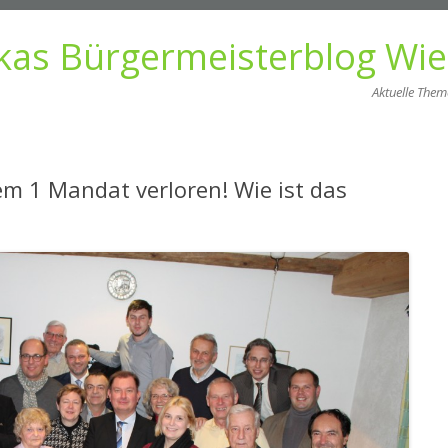
kas Bürgermeisterblog Wi
Aktuelle The
Zum
Inhalt
springen
em 1 Mandat verloren! Wie ist das