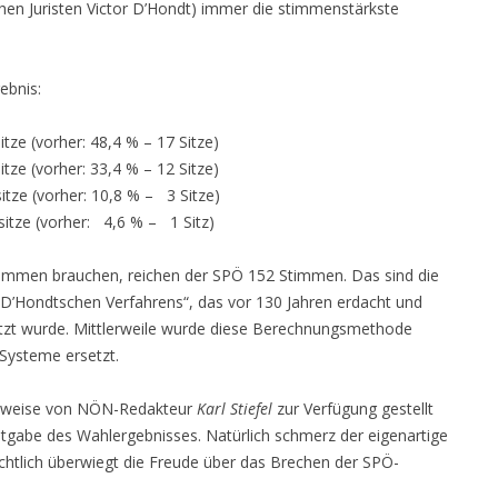
hen Juristen Victor D’Hondt) immer die stimmenstärkste
ebnis:
ze (vorher: 48,4 % – 17 Sitze)
ze (vorher: 33,4 % – 12 Sitze)
ze (vorher: 10,8 % – 3 Sitze)
ze (vorher: 4,6 % – 1 Sitz)
immen brauchen, reichen der SPÖ 152 Stimmen. Das sind die
’Hondtschen Verfahrens“, das vor 130 Jahren erdacht und
etzt wurde. Mittlerweile wurde diese Berechnungsmethode
 Systeme ersetzt.
erweise von NÖN-Redakteur
Karl Stiefel
zur Verfügung gestellt
tgabe des Wahlergebnisses. Natürlich schmerz der eigenartige
ichtlich überwiegt die Freude über das Brechen der SPÖ-