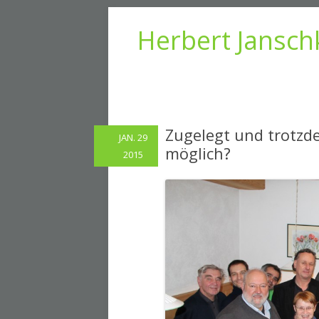
Herbert Jansch
Zugelegt und trotzd
JAN. 29
möglich?
2015