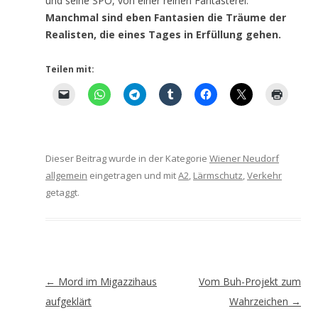
und seine SPÖ, von einer reinen Fantasterei.
Manchmal sind eben Fantasien die Träume der
Realisten, die eines Tages in Erfüllung gehen.
Teilen mit:
Dieser Beitrag wurde in der Kategorie
Wiener Neudorf
allgemein
eingetragen und mit
A2
,
Lärmschutz
,
Verkehr
getaggt.
Artikel-
←
Mord im Migazzihaus
Vom Buh-Projekt zum
Navigation
aufgeklärt
Wahrzeichen
→