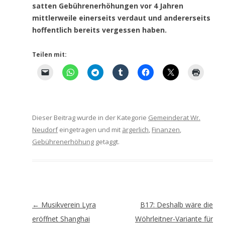
satten Gebührenerhöhungen vor 4 Jahren
mittlerweile einerseits verdaut und andererseits
hoffentlich bereits vergessen haben.
Teilen mit:
Dieser Beitrag wurde in der Kategorie
Gemeinderat Wr.
Neudorf
eingetragen und mit
ärgerlich
,
Finanzen
,
Gebührenerhöhung
getaggt.
Artikel-
←
Musikverein Lyra
B17: Deshalb wäre die
Navigation
eröffnet Shanghai
Wöhrleitner-Variante für