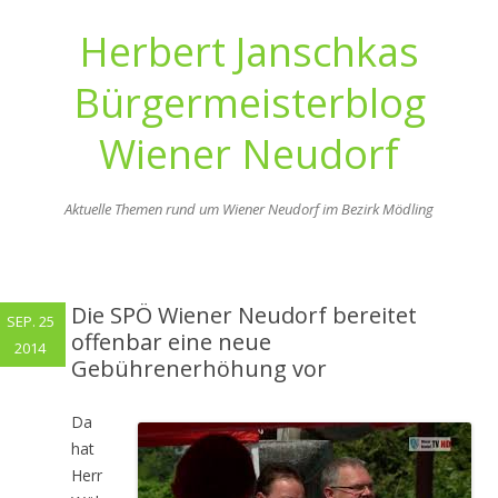
Herbert Janschkas
Bürgermeisterblog
Wiener Neudorf
Aktuelle Themen rund um Wiener Neudorf im Bezirk Mödling
Zum
Inhalt
springen
Die SPÖ Wiener Neudorf bereitet
SEP. 25
offenbar eine neue
2014
Gebührenerhöhung vor
Da
hat
Herr