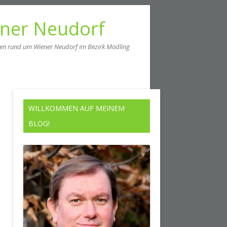
ener Neudorf
men rund um Wiener Neudorf im Bezirk Mödling
WILLKOMMEN AUF MEINEM
BLOG!