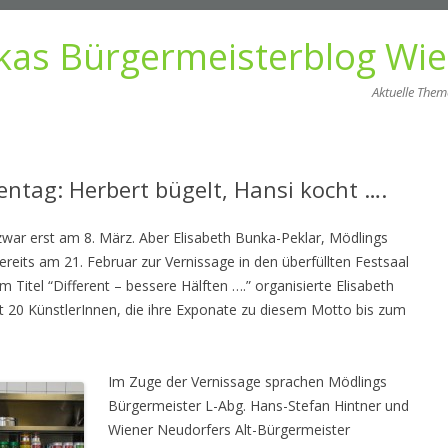
kas Bürgermeisterblog Wi
Aktuelle The
Zum
Inhalt
springen
entag: Herbert bügelt, Hansi kocht ….
 zwar erst am 8. März. Aber Elisabeth Bunka-Peklar, Mödlings
ereits am 21. Februar zur Vernissage in den überfüllten Festsaal
Titel “Different – bessere Hälften ….” organisierte Elisabeth
t 20 KünstlerInnen, die ihre Exponate zu diesem Motto bis zum
Im Zuge der Vernissage sprachen Mödlings
Bürgermeister L-Abg. Hans-Stefan Hintner und
Wiener Neudorfers Alt-Bürgermeister