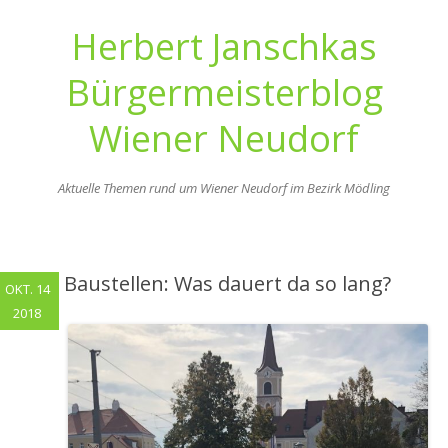
Herbert Janschkas
Bürgermeisterblog
Wiener Neudorf
Aktuelle Themen rund um Wiener Neudorf im Bezirk Mödling
Zum
Inhalt
springen
Baustellen: Was dauert da so lang?
OKT. 14
2018