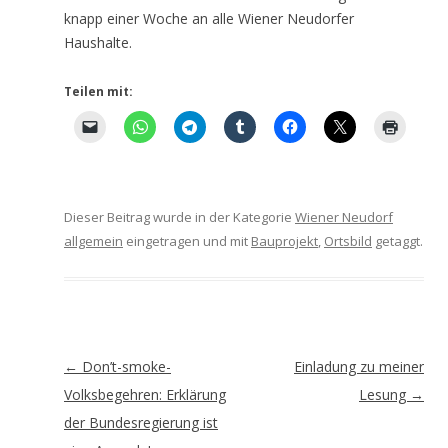
knapp einer Woche an alle Wiener Neudorfer
Haushalte.
Teilen mit:
Dieser Beitrag wurde in der Kategorie
Wiener Neudorf
allgemein
eingetragen und mit
Bauprojekt
,
Ortsbild
getaggt.
Artikel-
←
Don’t-smoke-
Einladung zu meiner
Navigation
Volksbegehren: Erklärung
Lesung
→
der Bundesregierung ist