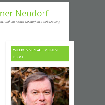
ener Neudorf
men rund um Wiener Neudorf im Bezirk Mödling
WILLKOMMEN AUF MEINEM
BLOG!