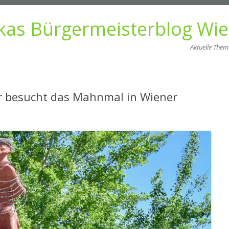
kas Bürgermeisterblog Wi
Aktuelle The
Zum
Inhalt
springen
r besucht das Mahnmal in Wiener