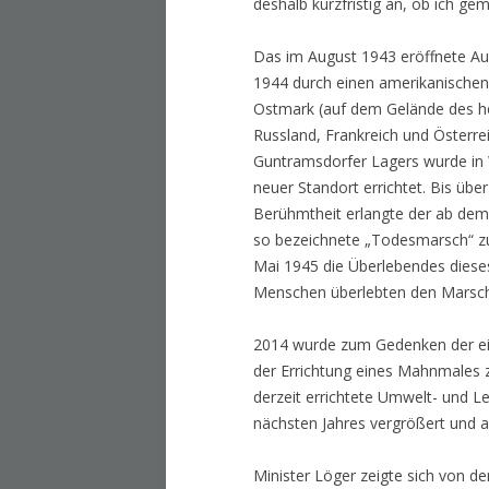
deshalb kurzfristig an, ob ich g
Das im August 1943 eröffnete Au
1944 durch einen amerikanischen 
Ostmark (auf dem Gelände des he
Russland, Frankreich und Österre
Guntramsdorfer Lagers wurde in 
neuer Standort errichtet. Bis übe
Berühmtheit erlangte der ab dem
so bezeichnete „Todesmarsch“ z
Mai 1945 die Überlebendes diese
Menschen überlebten den Marsch a
2014 wurde zum Gedenken der ein
der Errichtung eines Mahnmales 
derzeit errichtete Umwelt- und L
nächsten Jahres vergrößert und a
Minister Löger zeigte sich von 