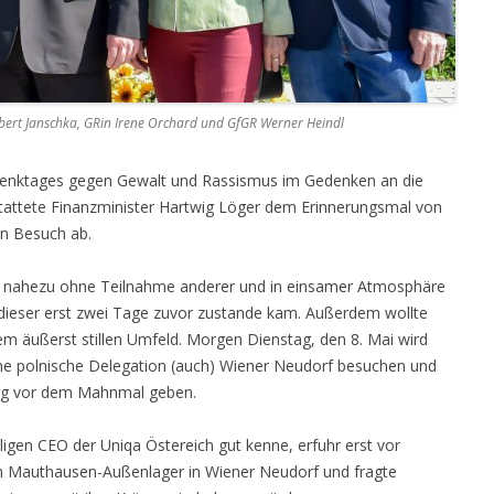
bert Janschka, GRin Irene Orchard und GfGR Werner Heindl
denktages gegen Gewalt und Rassismus im Gedenken an die
stattete Finanzminister Hartwig Löger dem Erinnerungsmal von
en Besuch ab.
n nahezu ohne Teilnahme anderer und in einsamer Atmosphäre
dieser erst zwei Tage zuvor zustande kam. Außerdem wollte
em äußerst stillen Umfeld. Morgen Dienstag, den 8. Mai wird
eine polnische Delegation (auch) Wiener Neudorf besuchen und
ng vor dem Mahnmal geben.
ligen CEO der Uniqa Östereich gut kenne, erfuhr erst vor
 Mauthausen-Außenlager in Wiener Neudorf und fragte