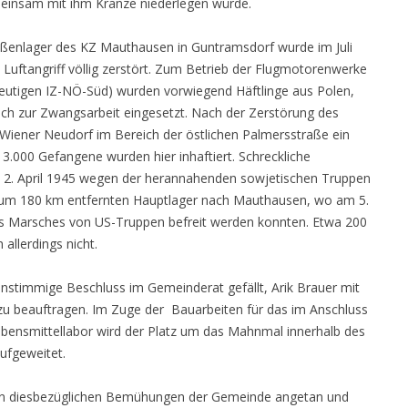
emeinsam mit ihm Kränze niederlegen würde.
ßenlager des KZ Mauthausen in Guntramsdorf wurde im Juli
Luftangriff völlig zerstört. Zum Betrieb der Flugmotorenwerke
utigen IZ-NÖ-Süd) wurden vorwiegend Häftlinge aus Polen,
ich zur Zwangsarbeit eingesetzt. Nach der Zerstörung des
Wiener Neudorf im Bereich der östlichen Palmersstraße ein
r 3.000 Gefangene wurden hier inhaftiert. Schreckliche
 2. April 1945 wegen der herannahenden sowjetischen Truppen
um 180 km entfernten Hauptlager nach Mauthausen, wo am 5.
s Marsches von US-Truppen befreit werden konnten. Etwa 200
llerdings nicht.
stimmige Beschluss im Gemeinderat gefällt, Arik Brauer mit
zu beauftragen. Im Zuge der Bauarbeiten für das im Anschluss
ebensmittellabor wird der Platz um das Mahnmal innerhalb des
ufgeweitet.
den diesbezüglichen Bemühungen der Gemeinde angetan und