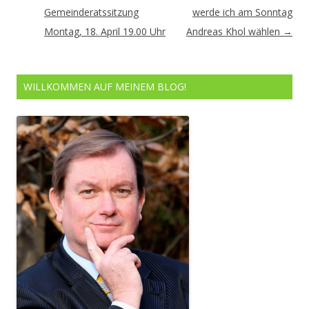
Navigation
Gemeinderatssitzung
werde ich am Sonntag
Montag, 18. April 19.00 Uhr
Andreas Khol wählen
→
WILLKOMMEN AUF MEINEM BLOG!