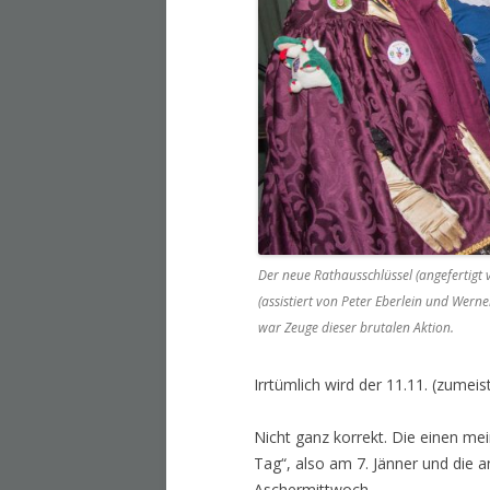
Der neue Rathausschlüssel (angefertigt
(assistiert von Peter Eberlein und Wern
war Zeuge dieser brutalen Aktion.
Irrtümlich wird der 11.11. (zumeis
Nicht ganz korrekt. Die einen me
Tag“, also am 7. Jänner und die 
Aschermittwoch.