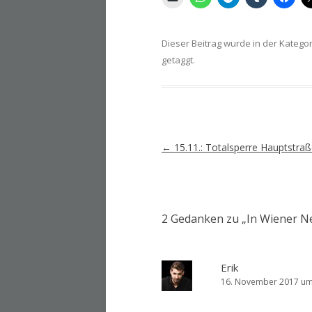
Dieser Beitrag wurde in der Katego
getaggt.
Artikel-
←
15.11.: Totalsperre Hauptstra
Navigation
2 Gedanken zu „
In Wiener N
Erik
16. November 2017 um