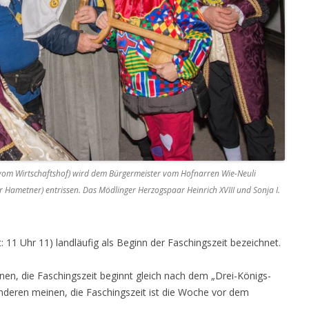
 vom Wirtschaftshof) wird dem Bürgermeister vom Hofnarren Wie-Neuli
er Hametner) entrissen. Das Mödlinger Herzogspaar Heinrich XVIII und Sonja I.
t: 11 Uhr 11) landläufig als Beginn der Faschingszeit bezeichnet.
inen, die Faschingszeit beginnt gleich nach dem „Drei-Königs-
anderen meinen, die Faschingszeit ist die Woche vor dem