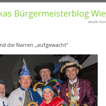
kas Bürgermeisterblog Wi
Aktuelle The
Zum
Inhalt
springen
ind die Narren „aufgewacht“