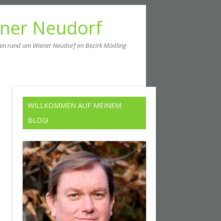
ener Neudorf
men rund um Wiener Neudorf im Bezirk Mödling
WILLKOMMEN AUF MEINEM
BLOG!