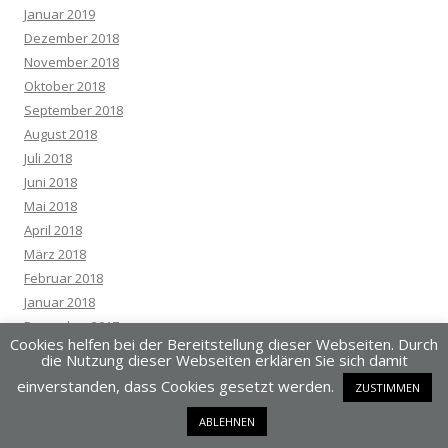
Januar 2019
Dezember 2018
November 2018
Oktober 2018
September 2018
August 2018
Juli 2018
Juni 2018
Mai 2018
April 2018
März 2018
Februar 2018
Januar 2018
Dezember 2017
Cookies helfen bei der Bereitstellung dieser Webseiten. Durch
November 2017
die Nutzung dieser Webseiten erklären Sie sich damit
Oktober 2017
einverstanden, dass Cookies gesetzt werden.
ZUSTIMMEN
September 2017
August 2017
ABLEHNEN
Juli 2017