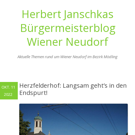
Herbert Janschkas
Bürgermeisterblog
Wiener Neudorf
Aktuelle Themen rund um Wiener Neudorf im Bezirk Mödling
Zum
Inhalt
springen
Herzfelderhof: Langsam geht’s in den
OKT. 11
Endspurt!
2022